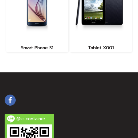
Smart Phone S1
Tablet X001
@ss.container