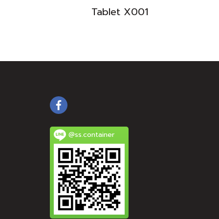
Tablet X001
@ss.container