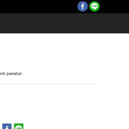
it pariatur.
e